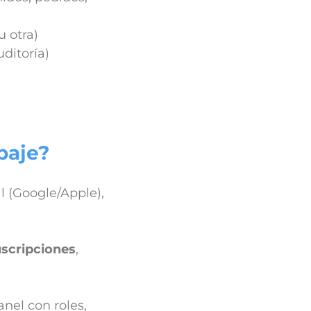
u otra)
ditoría)
baje?
al (Google/Apple),
scripciones
,
nel con roles,