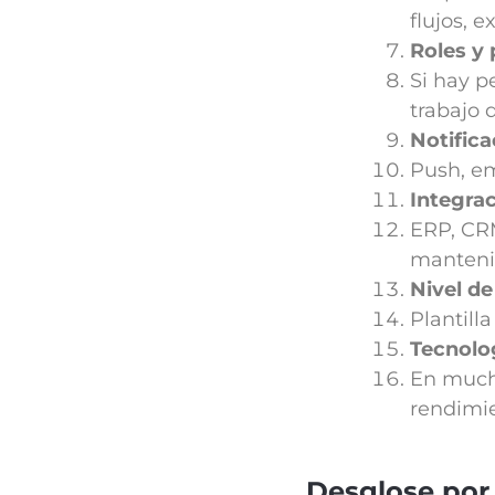
flujos, e
Roles y
Si hay pe
trabajo 
Notific
Push, em
Integra
ERP, CRM
manteni
Nivel de
Plantill
Tecnolog
En mucho
rendimie
Desglose por