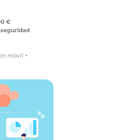
00 €
 seguridad
on móvil +