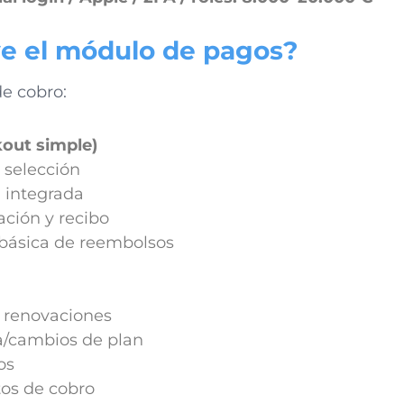
ye el módulo de pagos?
e cobro:
out simple)
o selección
 integrada
ción y recibo
 básica de reembolsos
 renovaciones
a/cambios de plan
os
os de cobro