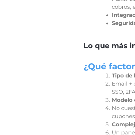
cobros, e
Integra
Segurid
Lo que más in
¿Qué factor
Tipo de 
Email + 
SSO, 2FA
Modelo 
No cues
cupones,
Complej
Un panel