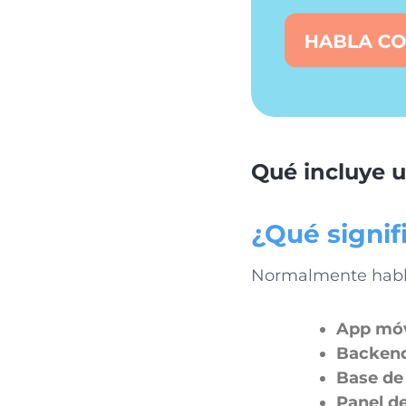
Qué incluye u
¿Qué signif
Normalmente habl
App móv
Backend
Base de
Panel d