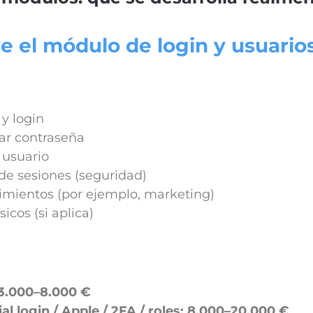
e el módulo de login y usuario
 y login
ar contraseña
e usuario
de sesiones (seguridad)
mientos (por ejemplo, marketing)
icos (si aplica)
3.000–8.000 €
al login / Apple / 2FA / roles:
8.000–20.000 €