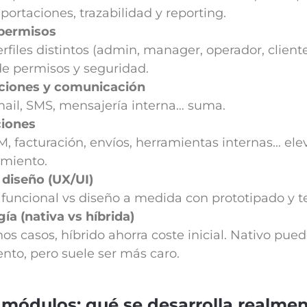
xportaciones, trazabilidad y reporting.
 permisos
rfiles distintos (admin, manager, operador, cliente,
de permisos y seguridad.
aciones y comunicación
ail, SMS, mensajería interna… suma.
ciones
, facturación, envíos, herramientas internas… elev
miento.
 diseño (UX/UI)
a funcional vs diseño a medida con prototipado y te
ía (nativa vs híbrida)
s casos, híbrido ahorra coste inicial. Nativo pue
nto, pero suele ser más caro.
 módulos: qué se desarrolla realme