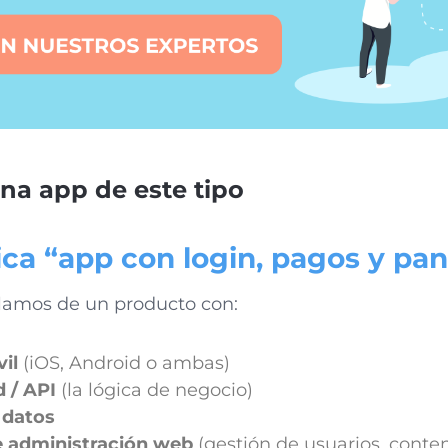
na app de este tipo
ica “app con login, pagos y pa
amos de un producto con:
il
(iOS, Android o ambas)
 / API
(la lógica de negocio)
 datos
e administración web
(gestión de usuarios, conten