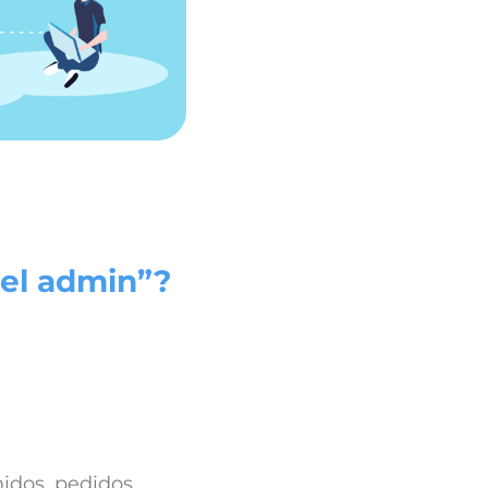
nel admin”?
idos, pedidos,