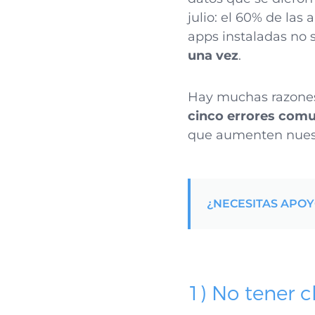
julio: el 60% de la
apps instaladas no 
una vez
.
Hay muchas razones 
cinco errores com
que aumenten nuestr
¿NECESITAS APO
1) No tener c