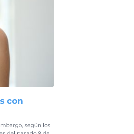
os con
embargo, según los
es del pasado 9 de