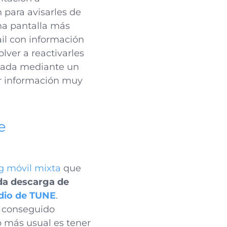
n para avisarles de
na pantalla más
il con información
olver a reactivarles
izada mediante un
r información muy
e
g móvil mixta
que
da descarga de
dio de TUNE
.
a conseguido
o más usual es tener