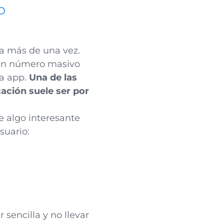
o
a más de una vez.
 un número masivo
ra app.
Una de las
ación suele ser por
ce algo interesante
suario:
sencilla y no llevar