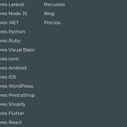
res Laravel
Recursos
ores Node JS
Blog
ores .NET
Precios
ores Python
ores Ruby
res Visual Basic
res Ionic
ores Android
ores iOS
ores WordPress
ores PrestaShop
ores Shopify
res Flutter
ores React