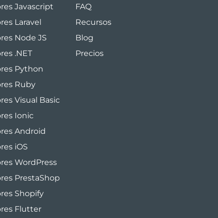
res Javascript
FAQ
res Laravel
Recursos
ores Node JS
Blog
ores .NET
Precios
ores Python
ores Ruby
res Visual Basic
res Ionic
ores Android
ores iOS
ores WordPress
ores PrestaShop
ores Shopify
res Flutter