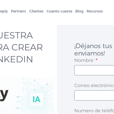
eeply
Partners
Clientes
Cuanto cuesta
Blog
Recursos
UESTRA
RA CREAR
¡Déjanos tus 
enviamos!
NKEDIN
Nombre
Correo electróni
Numero de telé