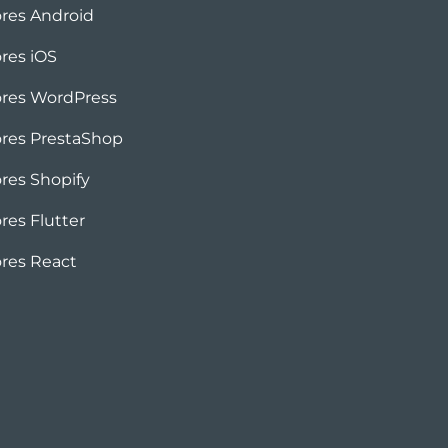
ores Android
ores iOS
ores WordPress
ores PrestaShop
ores Shopify
res Flutter
ores React