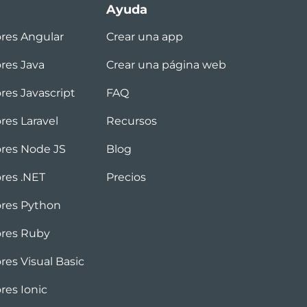
Ayuda
ores Angular
Crear una app
ores Java
Crear una página web
res Javascript
FAQ
res Laravel
Recursos
ores Node JS
Blog
ores .NET
Precios
ores Python
ores Ruby
res Visual Basic
res Ionic