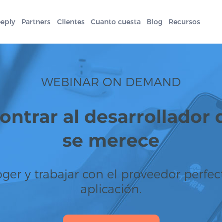
eeply
Partners
Clientes
Cuanto cuesta
Blog
Recursos
WEBINAR ON DEMAND
ntrar al desarrollador 
se merece
er y trabajar con el proveedor perfec
aplicación.