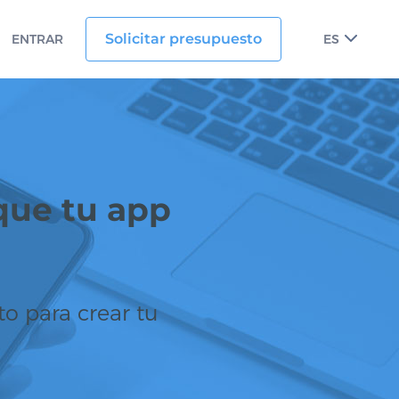
Solicitar presupuesto
ENTRAR
ES
que tu app
to para crear tu