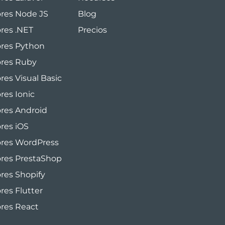
ores Node JS
Blog
ores .NET
Precios
ores Python
ores Ruby
res Visual Basic
res Ionic
ores Android
ores iOS
ores WordPress
ores PrestaShop
ores Shopify
res Flutter
ores React