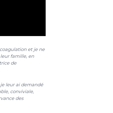
 coagulation et je ne
leur famille, en
trice de
 je leur ai demandé
ble, conviviale,
ervance des