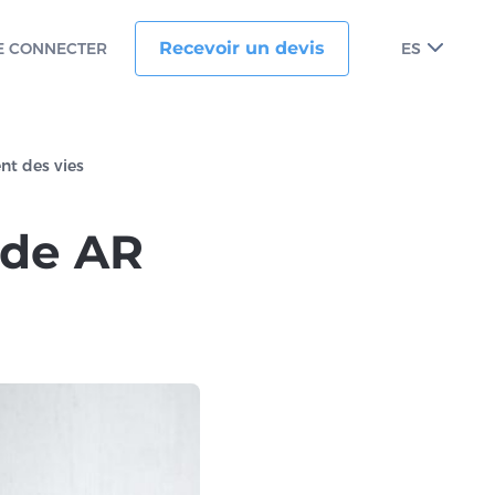
Recevoir un devis
E CONNECTER
ES
ent des vies
s de AR