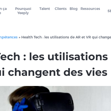
n ça
Pourquoi
Talent
Clients
Blog
Ressources
S
e
Yeeply
mpétences
»
Health Tech : les utilisations de AR et VR qui chang
ech : les utilisation
ui changent des vies