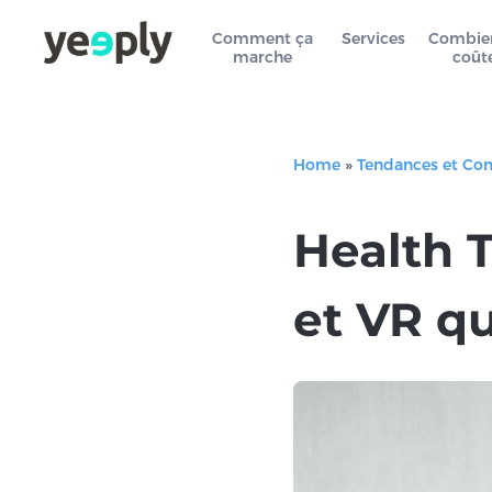
Comment ça
Services
Combie
marche
coût
Home
»
Tendances et Co
Health T
et VR q