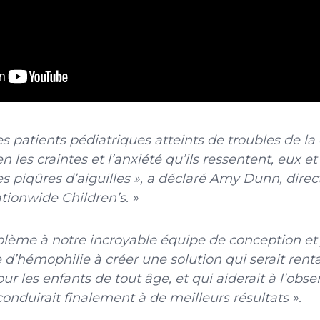
des patients pédiatriques atteints de troubles de la
 les craintes et l’anxiété qu’ils ressentent, eux et 
s piqûres d’aiguilles », a déclaré Amy Dunn, direc
tionwide Children’s. »
oblème à notre incroyable équipe de conception et
 d’hémophilie à créer une solution qui serait renta
r les enfants de tout âge, et qui aiderait à l’obs
conduirait finalement à de meilleurs résultats ».