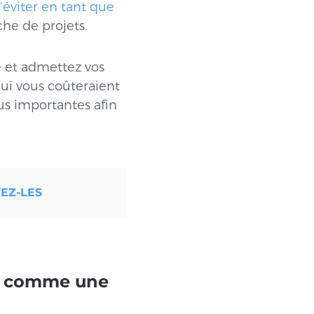
’éviter en tant que
rche de projets.
te et admettez vos
qui vous coûteraient
lus importantes afin
EZ-LES
er comme une