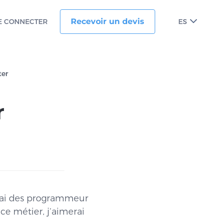
Recevoir un devis
E CONNECTER
ES
ter
r
lerai des programmeur
ce métier, j’aimerai