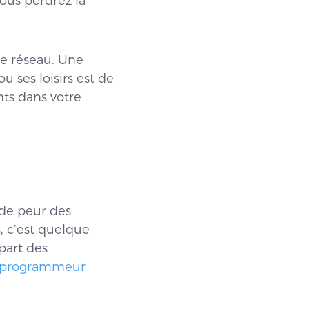
vous perdrez la
 le réseau. Une
u ses loisirs est de
nts dans votre
 de peur des
, c’est quelque
part des
n programmeur