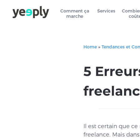
Comment ça
Services
Combie
marche
coût
Home
»
Tendances et Co
5 Erreu
freelanc
Il est certain que ce
freelance. Mais dans