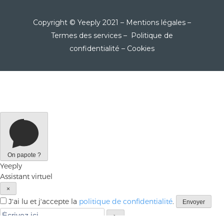
Copyright © Yeeply 2021 –
Mentions légales
–
Termes des services
–
Politique de
confidentialité
–
Cookies
On papote ?
Yeeply
Assistant virtuel
×
J'ai lu et j'accepte la
politique de confidentialité
.
Envoyer
➤