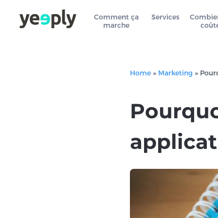
Comment ça
Services
Combie
marche
coût
Home
»
Marketing
»
Pourq
Pourquoi
applicat