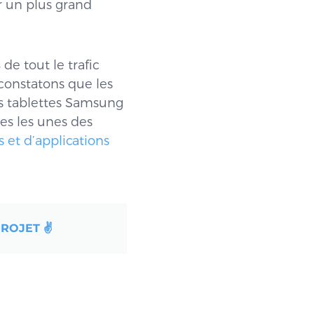
r un plus grand
%
de tout le trafic
 constatons que les
les tablettes Samsung
tes les unes des
 et d’applications
ROJET ✌️