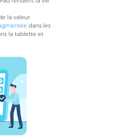
iPad rendent la vie
e la valeur
 augmentée
dans les
s la tablette et