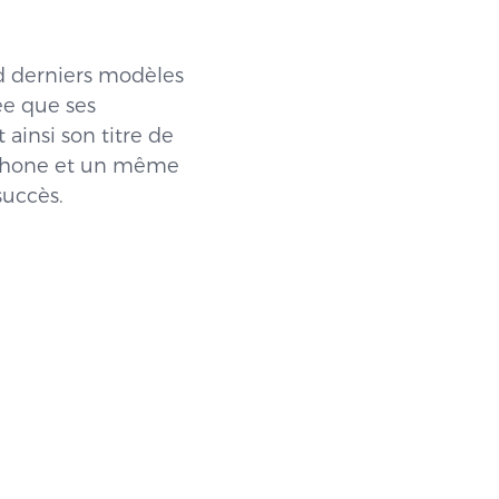
d derniers modèles
cée que ses
 ainsi son titre de
l’iPhone et un même
succès.