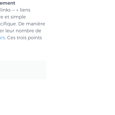
dement
inks — « liens
re et simple
pécifique. De manière
ter leur nombre de
urs
. Ces trois points