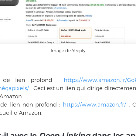
Image de Yeeply
 de lien profond :
https://www.amazon.fr/G
égapixels/
. Ceci est un lien qui dirige directemen
e Amazon.
de lien non-profond :
https://www.amazon.fr/
. C
cueil d’Amazon.
-il avec le
Deep Linking
dans les ap