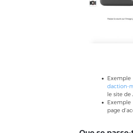
Exemple
daction-m
le site d
Exemple 
page d’ac
Que se passe-t