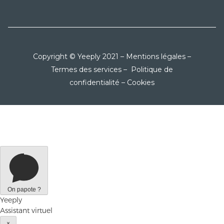
Copyright © Yeeply 2021 –
Mentions légales
–
Termes des services
–
Politique de
confidentialité
–
Cookies
On papote ?
Yeeply
Assistant virtuel
×