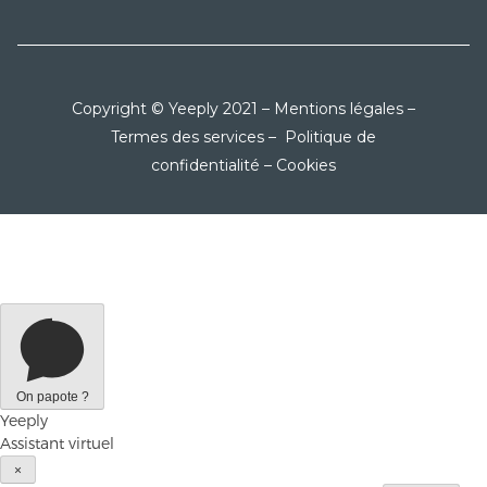
Copyright © Yeeply 2021 –
Mentions légales
–
Termes des services
–
Politique de
confidentialité
–
Cookies
On papote ?
Yeeply
Assistant virtuel
×