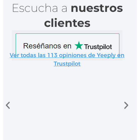
Escucha a
nuestros
clientes
Ver todas las 113 opiniones de Yeeply en
Trustpilot
La Liga
Start
Daniel Vicente
La Liga
Mobile & Gaming Manager