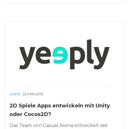
GAME
·
22 MAI 2015
2D Spiele Apps entwickeln mit Unity
oder Cocos2D?
Das Team von Casual Arena entwickelt seit