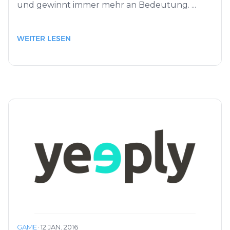
und gewinnt immer mehr an Bedeutung. ...
WEITER LESEN
GAME
·
12 JAN. 2016