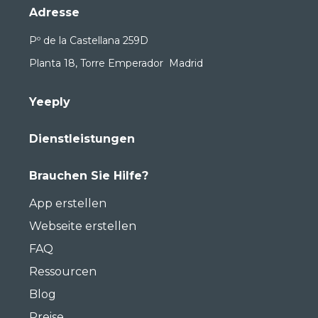
Adresse
Pº de la Castellana 259D
Planta 18, Torre Emperador Madrid
Yeeply
Dienstleistungen
Brauchen Sie Hilfe?
App erstellen
Webseite erstellen
FAQ
Ressourcen
Blog
Preise