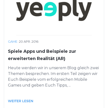
GAME
·
20 APR. 2016
Spiele Apps und Beispiele zur
erweiterten Realität (AR)
Heute werden wir in unserem Blog gleich zwei
Themen besprechen. Im ersten Teil zeigen wir
Euch Beispiele vom erfolgreichen Mobile
Games und geben Euch Tipps, ...
WEITER LESEN