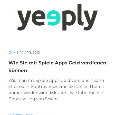
GAME
·
14 APR. 2015
Wie Sie mit Spiele Apps Geld verdienen
können
Wie man mit Spiele Apps Geld verdienen kann
ist ein sehr kontroverses und aktuelles Thema.
Immer wieder wird diskutiert, wie lohnend die
Entwicklung von Spiele ...