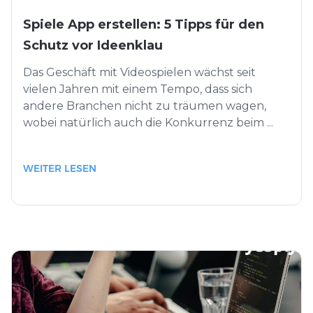
Spiele App erstellen: 5 Tipps für den
Schutz vor Ideenklau
Das Geschäft mit Videospielen wächst seit
vielen Jahren mit einem Tempo, dass sich
andere Branchen nicht zu träumen wagen,
wobei natürlich auch die Konkurrenz beim ...
WEITER LESEN