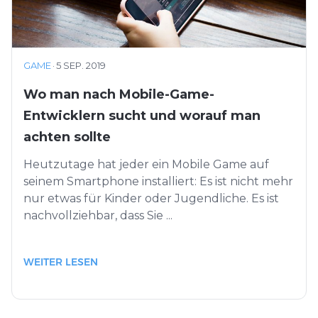
GAME
·
5 SEP. 2019
Wo man nach Mobile-Game-
Entwicklern sucht und worauf man
achten sollte
Heutzutage hat jeder ein Mobile Game auf
seinem Smartphone installiert: Es ist nicht mehr
nur etwas für Kinder oder Jugendliche. Es ist
nachvollziehbar, dass Sie ...
WEITER LESEN