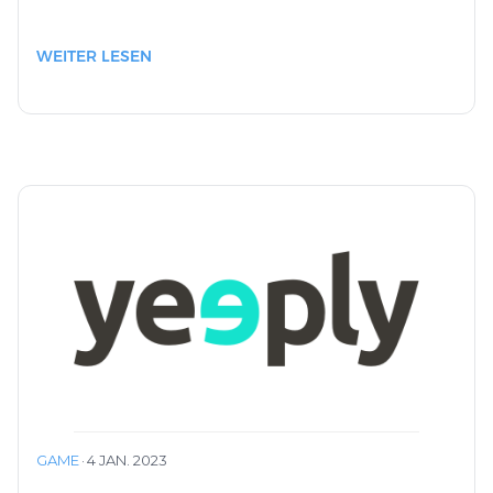
WEITER LESEN
GAME
·
4 JAN. 2023