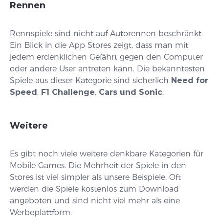
Rennen
Rennspiele sind nicht auf Autorennen beschränkt.
Ein Blick in die App Stores zeigt, dass man mit
jedem erdenklichen Gefährt gegen den Computer
oder andere User antreten kann. Die bekanntesten
Spiele aus dieser Kategorie sind sicherlich
Need for
Speed
,
F1 Challenge
,
Cars und Sonic
.
Weitere
Es gibt noch viele weitere denkbare Kategorien für
Mobile Games. Die Mehrheit der Spiele in den
Stores ist viel simpler als unsere Beispiele. Oft
werden die Spiele kostenlos zum Download
angeboten und sind nicht viel mehr als eine
Werbeplattform.