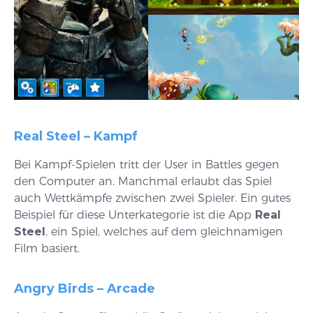
Real Steel – Kampf
Bei Kampf-Spielen tritt der User in Battles gegen
den Computer an. Manchmal erlaubt das Spiel
auch Wettkämpfe zwischen zwei Spieler. Ein gutes
Beispiel für diese Unterkategorie ist die App
Real
Steel
, ein Spiel, welches auf dem gleichnamigen
Film basiert.
Angry Birds – Arcade