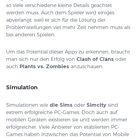
so viele verschiedene kleine Details geachtet
werden muss. Auch dem Spieler wird einiges
abverlangt, weil er sich für die Lösung der
Problemstellungen viel mehr Zeit nehmen muss als
bei anderen Spielen.
Um das Potential dieser Apps zu erkennen, braucht
man sich nur den Erfolg von
Clash of Clans
oder
auch
Plants vs. Zombies
anzuschauen.
Simulation
Simulationen wie
die Sims
oder
Simcity
sind
extrem erfolgreiche PC-Games. Doch auch auf
mobilen Geräten existieren sie und werden immer
erfolgreicher. Viele Anbieter von etablierten PC-
Games haben inzwischen das Potential von Mobile