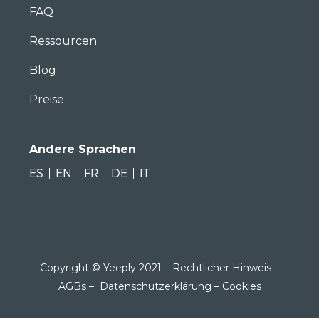
FAQ
Ressourcen
Blog
Preise
Andere Sprachen
ES
EN
FR
DE
IT
Copyright © Yeeply 2021 –
Rechtlicher Hinweis
–
AGBs
–
Datenschutzerklärung
–
Cookies