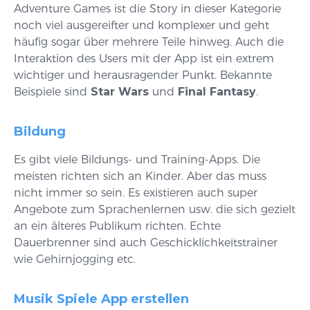
Adventure Games ist die Story in dieser Kategorie
noch viel ausgereifter und komplexer und geht
häufig sogar über mehrere Teile hinweg. Auch die
Interaktion des Users mit der App ist ein extrem
wichtiger und herausragender Punkt. Bekannte
Beispiele sind
Star Wars
und
Final Fantasy
.
Bildung
Es gibt viele Bildungs- und Training-Apps. Die
meisten richten sich an Kinder. Aber das muss
nicht immer so sein. Es existieren auch super
Angebote zum Sprachenlernen usw. die sich gezielt
an ein älteres Publikum richten. Echte
Dauerbrenner sind auch Geschicklichkeitstrainer
wie Gehirnjogging etc.
Musik Spiele App erstellen