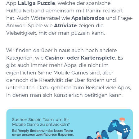
App
LaLiga Puzzle
, welche der spanische
Fußballverband gemeinsam mit Panini realisiert
hat. Auch Wörterrätsel wie
Apalabrados
und Frage-
Antwort-Spiele wie
Atríviate
zeigen die
Vielseitigkeit, mit der man puzzeln kann.
Wir finden darüber hinaus auch noch andere
Kategorien, wie
Casino- oder Kartenspiele
. Es
gibt auch immer mehr Apps, die nicht im
eigentlichen Sinne Mobile Games sind, aber
dennoch die Kreativität der User fordern und
unterhalten. Dazu gehören zum Beispiel viele Apps,
in denen man sich künstlerisch betätigen kann.