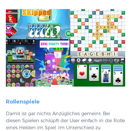
Rollenspiele
Damit ist gar nichts Anzügliches gemeint: Bei
diesen Spielen schlüpft der User einfach in die Rolle
eines Helden im Spiel. Im Unterschied zu