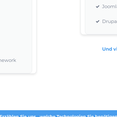
Jooml
Drupa
Und vi
mework
Erzählen Sie uns , welche Technologien Sie benötige