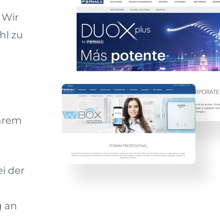
 Wir
hl zu
hrem
ei der
g an