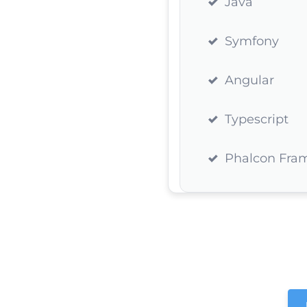
Java
Symfony
Angular
Typescript
Phalcon Fra