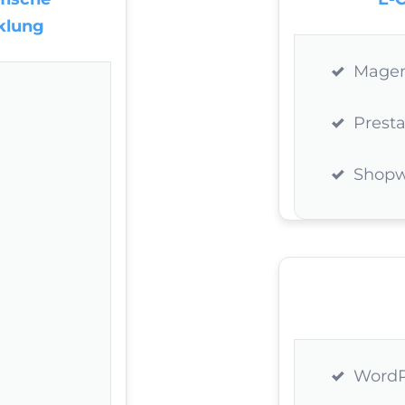
klung
Mage
Prest
Shop
WordP