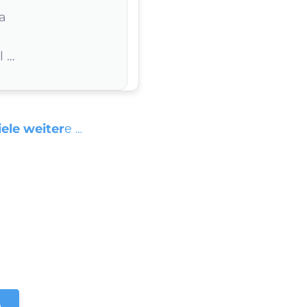
a
l …
ele weiter
e …
n