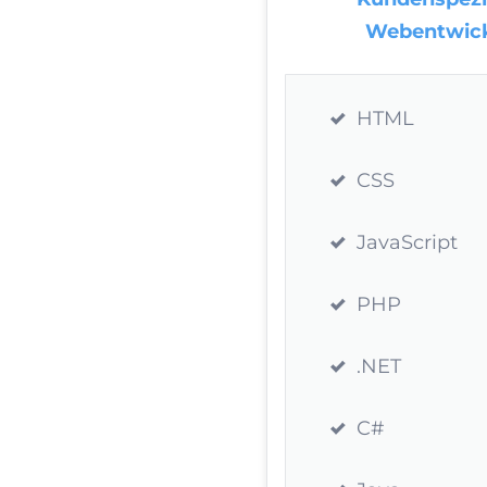
Webentwic
HTML
CSS
JavaScript
PHP
.NET
C#