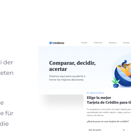
i der
neten
re
e für
die