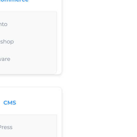
nto
ashop
ware
CMS
ress