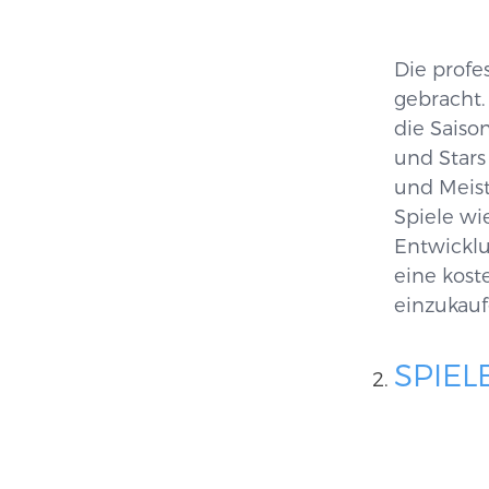
Die profe
gebracht. 
die Saiso
und Stars
und Meist
Spiele wi
Entwicklu
eine kost
einzukauf
SPIEL