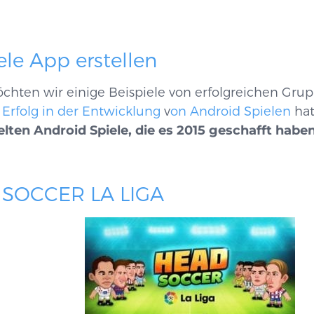
ele App erstellen
öchten wir einige Beispiele von erfolgreichen Gru
e
Erfolg in der Entwicklung
v
on Android Spielen
hat
lten Android Spiele, die es 2015 geschafft haben
SOCCER LA LIGA