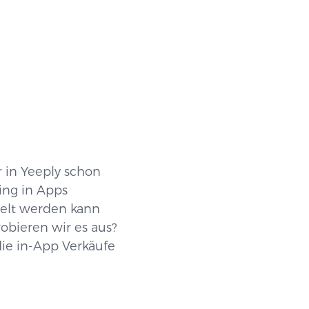
 in Yeeply schon
ing in Apps
pielt werden kann
obieren wir es aus?
die in-App Verkäufe