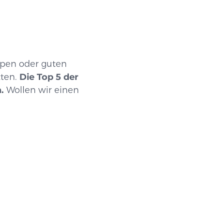
ppen oder guten
ten.
Die Top 5 der
.
Wollen wir einen