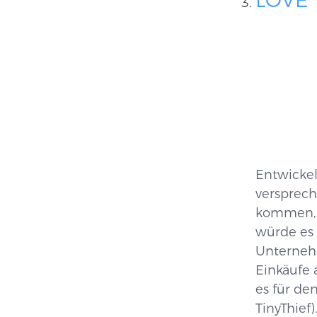
LOVE 
Entwickel
versprech
kommen, g
würde es 
Unternehm
Einkäufe 
es für de
TinyThief)