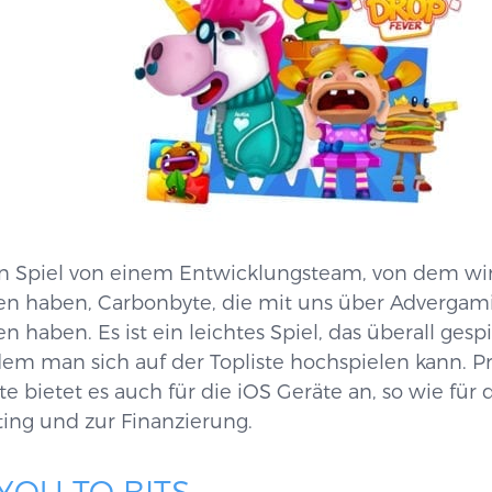
ein Spiel von einem Entwicklungsteam, von dem wir
n haben, Carbonbyte, die mit uns über Advergam
n haben. Es ist ein leichtes Spiel, das überall ges
em man sich auf der Topliste hochspielen kann. Pr
e bietet es auch für die iOS Geräte an, so wie für 
ting und zur Finanzierung.