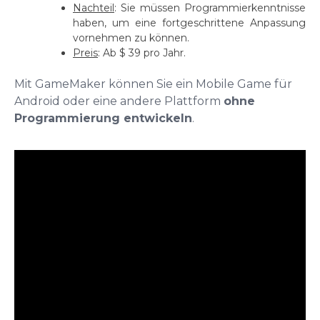
Nachteil
: Sie müssen Programmierkenntnisse
haben, um eine fortgeschrittene Anpassung
vornehmen zu können.
Preis
: Ab $ 39 pro Jahr.
Mit GameMaker können Sie ein Mobile Game für
Android oder eine andere Plattform
ohne
Programmierung entwickeln
.