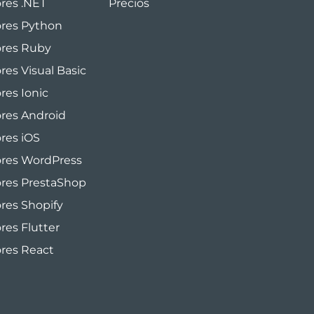
ores .NET
Precios
ores Python
ores Ruby
res Visual Basic
res Ionic
ores Android
ores iOS
ores WordPress
ores PrestaShop
ores Shopify
res Flutter
ores React