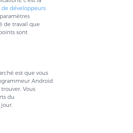
ations, c’est la
 de développeurs
 paramètres
é de travail que
points sont
marché est que vous
programmeur Android
 trouver. Vous
rts du
jour.