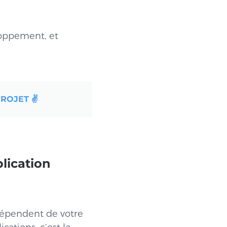
loppement, et
ROJET ✌️
lication
dépendent de votre