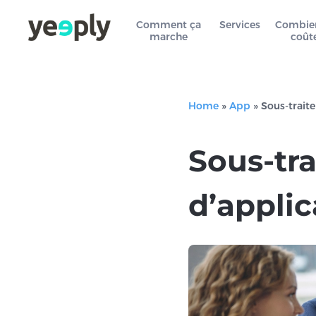
Comment ça
Services
Combie
marche
coût
Home
»
App
»
Sous-trait
Sous-tr
d’appli