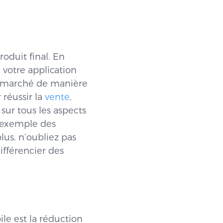
oduit final. En
 votre application
le marché de manière
 réussir la
vente
,
ur tous les aspects
r exemple des
plus, n’oubliez pas
ifférencier des
le est la réduction