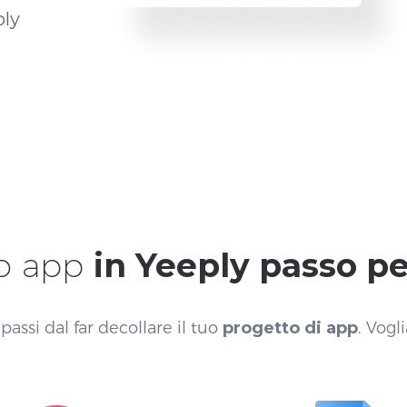
ply
po app
in Yeeply passo p
 passi dal far decollare il tuo
progetto di app
. Vog