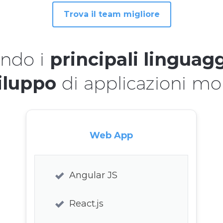
Trova il team migliore
ando i
principali linguag
iluppo
di applicazioni mob
Web App
Angular JS
React.js