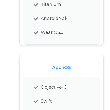
Titanium
AndroidNdk
Wear OS…
App iOS
Objective-C
Swift…