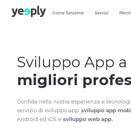
true, 'single' => true, 'type' => 'string', ]); } }, 5); ?>
Come funziona
Servizi
Perch
Sviluppo App a 
migliori profes
Confida nella nostra esperienza e tecnologia
servizio di sviluppo app:
sviluppo app mobi
Android ed iOS e
sviluppo web app.