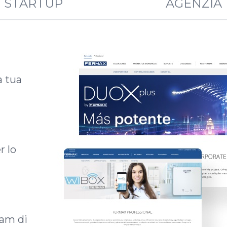
STARTUP
AGENZIA
a tua
r lo
eam di