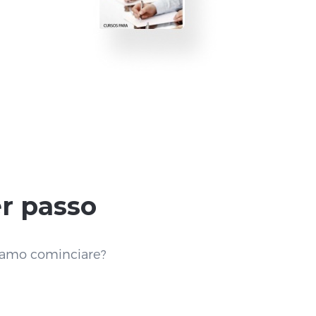
er passo
liamo cominciare?