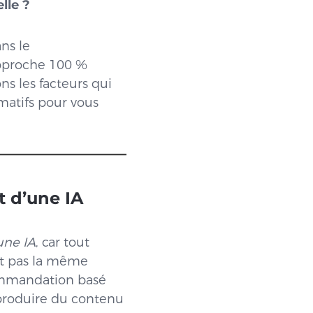
lle ?
ns le
approche 100 %
ns les facteurs qui
imatifs pour vous
t d’une IA
une IA
, car tout
st pas la même
commandation basé
produire du contenu