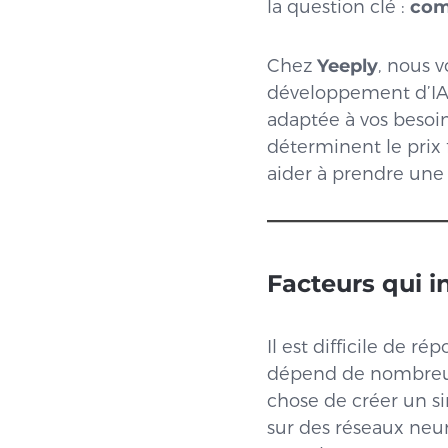
la question clé :
comb
Chez
Yeeply
, nous v
développement d’IA 
adaptée à vos besoin
déterminent le prix f
aider à prendre une 
Facteurs qui i
Il est difficile de r
dépend de nombreuse
chose de créer un s
sur des réseaux neu