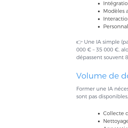
Intégrati
Modèles a
Interactio
Personnali
👉 Une IA simple (pa
000 € – 35 000 €, al
dépassent souvent 8
Volume de d
Former une IA néces
sont pas disponibles, 
Collecte 
Nettoyage