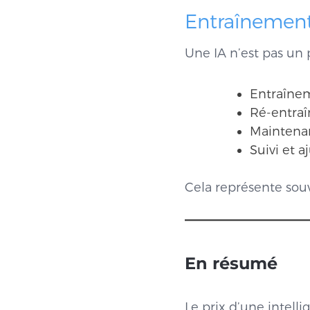
Entraînemen
Une IA n’est pas un p
Entraînem
Ré-entraî
Maintenan
Suivi et 
Cela représente so
En résumé
Le prix d’une intell