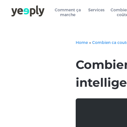
Comment ça
Services
Combie
marche
coût
Home
»
Combien ca cout
Combien
intellige