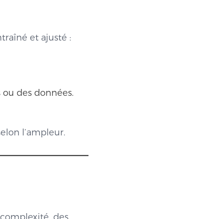
traîné et ajusté :
s ou des données.
selon l’ampleur.
a complexité, des