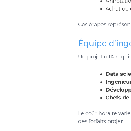
Annotati
Achat de 
Ces étapes représe
Équipe d’ing
Un projet d’IA requier
Data scie
Ingénieu
Développ
Chefs de 
Le coût horaire var
des forfaits projet.