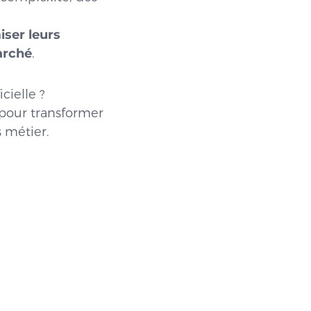
iser leurs
marché
.
cielle ?
 pour transformer
s métier.