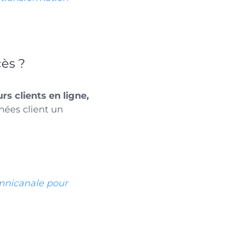
cès ?
urs clients en ligne,
nnées client un
mnicanale pour