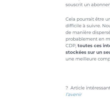
souscrit un abonnem
Cela pourrait être u
difficile à suivre. 
de manière dispersé
probablement en mes
CDP,
toutes ces in
stockées sur un seu
une meilleure compr
?
A
rticle intéressan
l’avenir