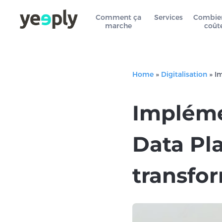
Comment ça
Services
Combie
marche
coût
Home
»
Digitalisation
»
Im
Impléme
Data Pl
transfor