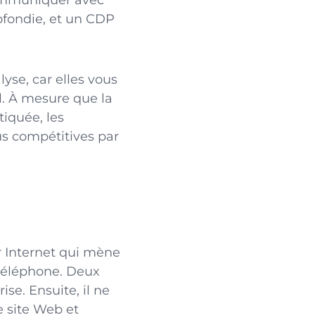
Communiquer avec
ofondie, et un CDP
yse, car elles vous
l. À mesure que la
iquée, les
us compétitives par
 Internet qui mène
n téléphone. Deux
ise. Ensuite, il ne
e site Web et