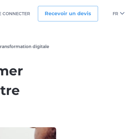
Recevoir un devis
E CONNECTER
FR
ransformation digitale
omer
tre