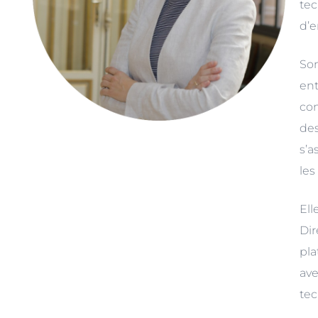
te
d’e
Son
ent
con
des
s’a
les
Ell
Dir
pla
av
tec