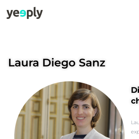
Laura Diego Sanz
D
c
Lau
exp