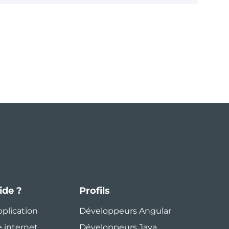
ide ?
Profils
pplication
Développeurs Angular
e internet
Développeurs Java