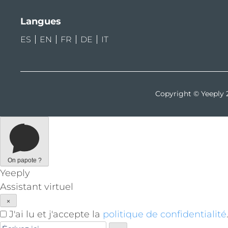
Langues
ES
EN
FR
DE
IT
Copyright © Yeeply 
On papote ?
Yeeply
Assistant virtuel
×
J'ai lu et j'accepte la
politique de confidentialité