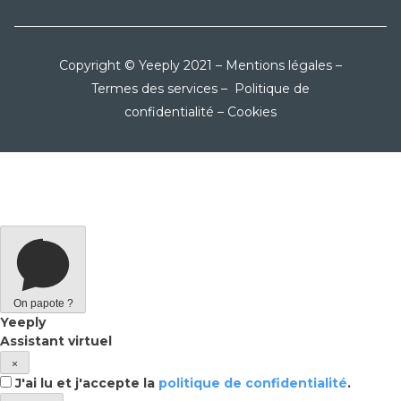
Copyright © Yeeply 2021 –
Mentions légales
–
Termes des services
–
Politique de
confidentialité
–
Cookies
On papote ?
Yeeply
Assistant virtuel
×
J'ai lu et j'accepte la
politique de confidentialité
.