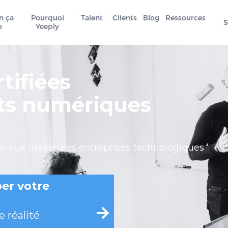
n ça
Pourquoi
Talent
Clients
Blog
Ressources
e
Yeeply
tifiées
ets numériques
n aux meilleures entreprises technologiques
er votre
 réalité