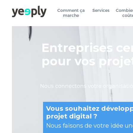
Comment ça
Services
Combie
marche
coût
Entreprises cer
pour vos proj
Nous connectons votre organisatio
Vous souhaitez développ
projet digital ?
Nous faisons de votre idée une