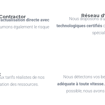
Réseau d'
ontractor
Nous disposons d’u
actualisation directe avec
technologiques certifiés
c
sumons également le risque
spécia
x
Nous détectons vos b
x tarifs réalistes de nos
adéquate à toute vitesse
.
isation des ressources.
possible, nous avons 