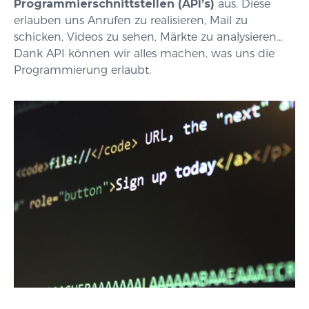
Programmierschnittstellen (API’s)
aus. Diese
erlauben uns Anrufen zu realisieren, Mail zu
schicken, Videos zu sehen, Märkte zu analysieren…
Dank API können wir alles machen, was uns die
Programmierung erlaubt.