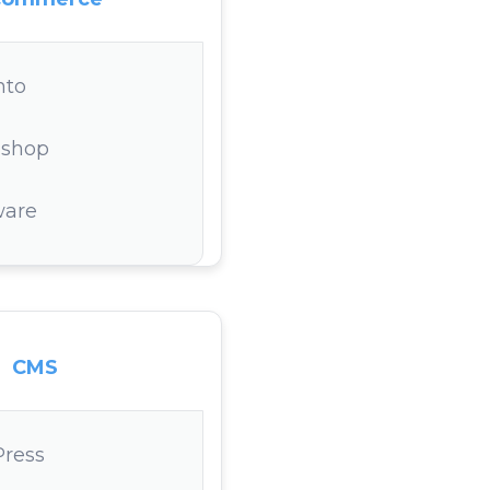
nto
ashop
ware
CMS
ress