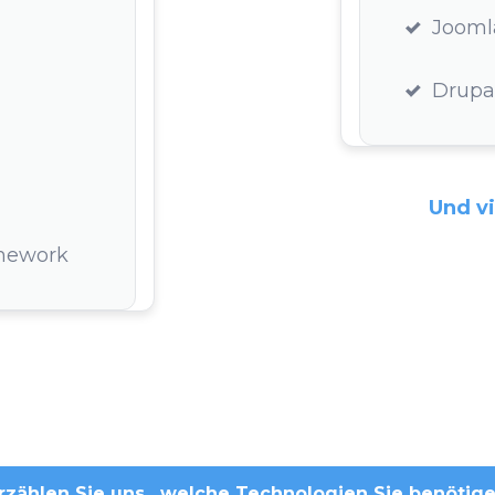
Jooml
Drupa
Und vi
mework
rzählen Sie uns , welche Technologien Sie benötig