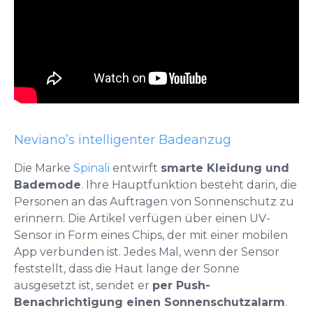
Neviano’s intelligenter Badeanzug
Die Marke
Spinali
entwirft
smarte Kleidung und
Bademode
. Ihre Hauptfunktion besteht darin, die
Personen an das Auftragen von Sonnenschutz zu
erinnern. Die Artikel verfügen über einen UV-
Sensor in Form eines Chips, der mit einer mobilen
App verbunden ist. Jedes Mal, wenn der Sensor
feststellt, dass die Haut lange der Sonne
ausgesetzt ist, sendet er
per Push-
Benachrichtigung einen Sonnenschutzalarm
.