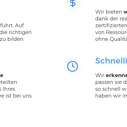
Wir bieten
w
dank der rea
ührt. Auf
zertifiziert
die richtigen
von Ressourc
zu bilden.
ohne Qualitä
Schnell
te
Wir
erkenne
teilten
passen sie 
 Ihres
so schnell 
e ist bei uns
haben wir i