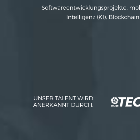
Softwareentwicklungsprojekte, mo
Intelligenz (KI), Blockcha
UNSER TALENT WIRD
SIE SPRECHEN ÜBER
ANERKANNT DURCH:
UNS: