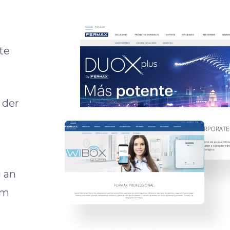
te
 der
 an
em