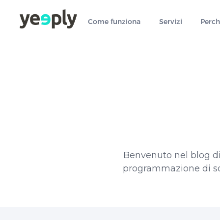
true, 'single' => true, 'type' => 'string', ]); } }, 5); ?>
Come funziona
Servizi
Perch
Benvenuto nel blog di 
programmazione di soft