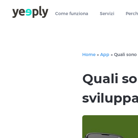
true, 'single' => true, 'type' => 'string', ]); } }, 5); ?>
Come funziona
Servizi
Perch
Home
»
App
»
Quali sono 
Quali so
svilupp