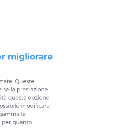
er migliorare
nimate. Queste
e se la prestazione
ocità questa opzione
possibile modificare
ta gamma le
ó per quanto