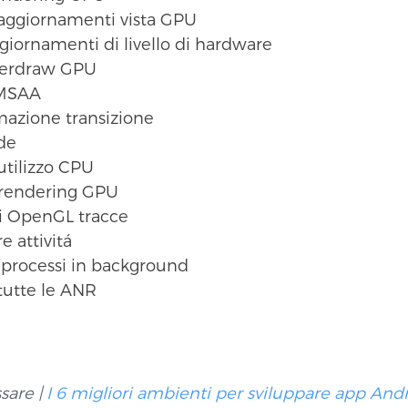
aggiornamenti vista GPU
giornamenti di livello di hardware
erdraw GPU
 MSAA
mazione transizione
de
utilizzo CPU
i rendering GPU
di OpenGL tracce
e attivitá
i processi in background
tutte le ANR
sare |
I 6 migliori ambienti per sviluppare app Andr