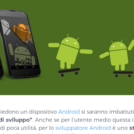
siedono un dispositivo
Android
si saranno imbattuti
di sviluppo”
. Anche se per l’utente medio questa
di poca utilitá, per lo
sviluppatore Android
è uno
s