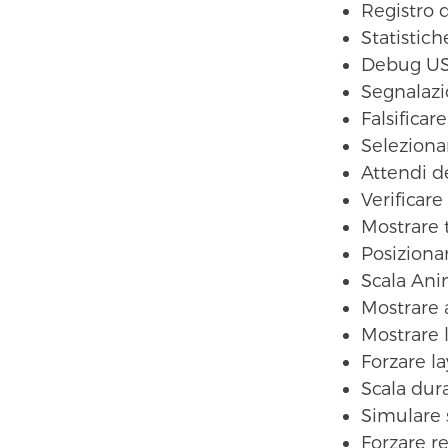
Registro d
Statistic
Debug U
Segnalazi
Falsificar
Seleziona
Attendi 
Verificar
Mostrare 
Posizion
Scala Ani
Mostrare
Mostrare l
Forzare l
Scala dur
Simulare 
Forzare r