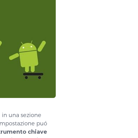
 in una sezione
 impostazione puó
trumento chiave