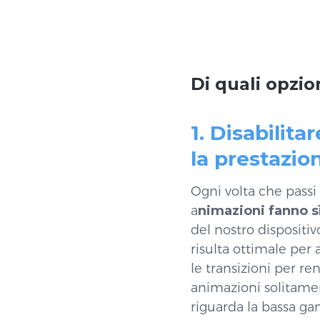
Di quali opzi
1. Disabilita
la prestazio
Ogni volta che passi
a
nimazioni fanno sì
del nostro dispositiv
risulta ottimale per
le transizioni per re
animazioni solitame
riguarda la bassa ga