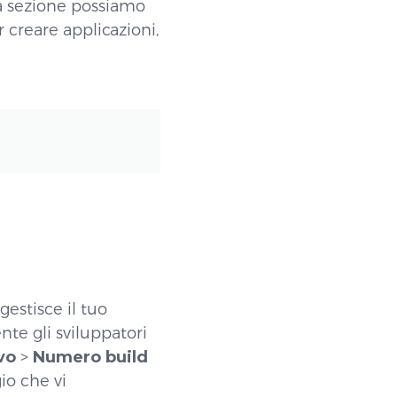
a sezione possiamo
 creare applicazioni,
estisce il tuo
te gli sviluppatori
vo
>
Numero build
io che vi