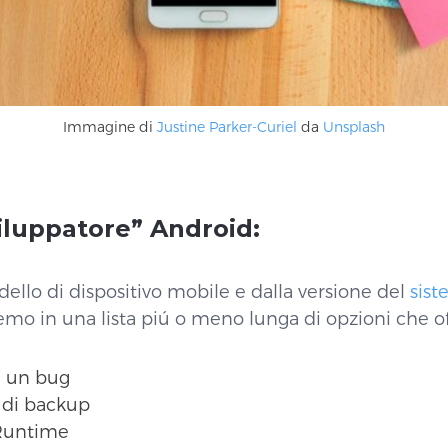
Immagine di
Justine Parker-Curiel
da
Unsplash
viluppatore” Android:
llo di dispositivo mobile e dalla versione del
sist
mo in una lista piú o meno lunga di opzioni che o
e un bug
 di backup
Runtime