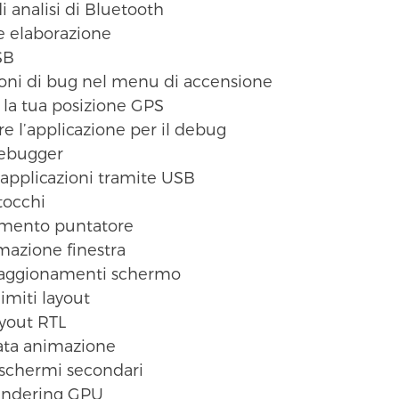
i analisi di Bluetooth
he elaborazione
SB
oni di bug nel menu di accensione
e la tua posizione GPS
re l’applicazione per il debug
debugger
e applicazioni tramite USB
tocchi
amento puntatore
mazione finestra
 aggionamenti schermo
imiti layout
ayout RTL
ata animazione
schermi secondari
endering GPU