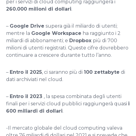
per i servizi di cloud computing raggiungerà i
260.000 milioni di dollari
.
–
Google Drive
supera già il miliardo di utenti;
mentre la
Google Workspace
ha raggiunto i 2
miliardi di abbonamenti; e
Dropbox
più di 700
milioni di utenti registrati. Queste cifre dovrebbero
continuare a crescere durante tutto l’anno.
–
Entro il 2025
, ci saranno più di
100 zettabyte
di
dati archiviati nel cloud.
–
Entro il
2023
, la spesa combinata degli utenti
finali per i servizi cloud pubblici raggiungerà quasi
i
600 miliardi di dollari
.
-Il mercato globale del cloud computing valeva
oltre 76 miliardi di dollari nel 2021 e si prevede che