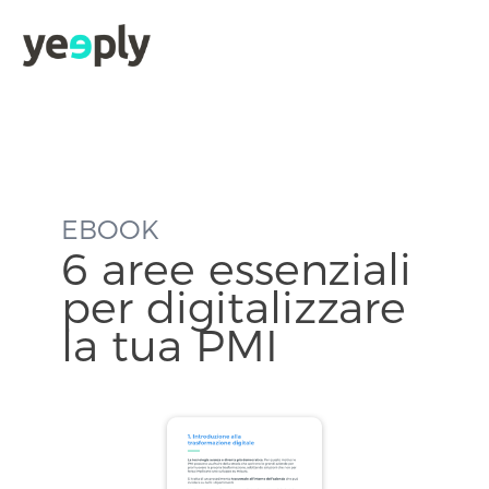
true, 'single' => true, 'type' => 'string', ]); } }, 5); ?>
EBOOK
6 aree essenziali
per digitalizzare
la tua PMI