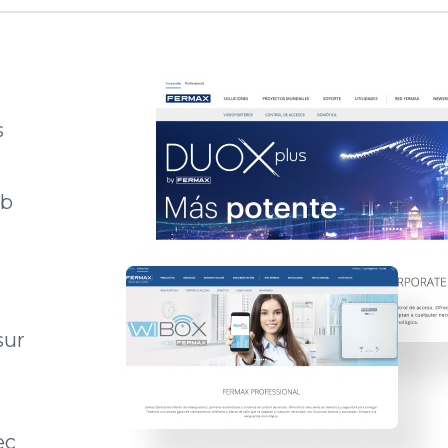
s
eb
sur
ec