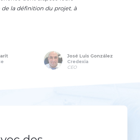
de la définition du projet, à
a été plus que reco
du sui
arit
José Luis González
ce
Credexia
CEO
avec des