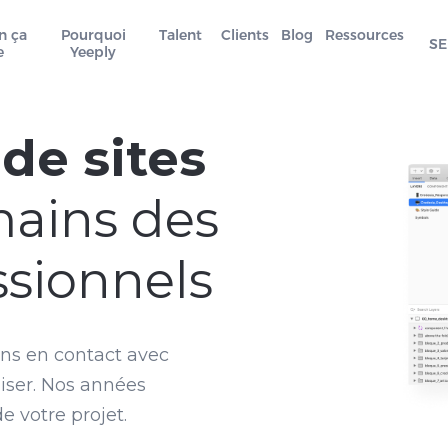
n ça
Pourquoi
Talent
Clients
Blog
Ressources
SE
e
Yeeply
de sites
mains des
ssionnels
ns en contact avec
liser. Nos années
e votre projet.