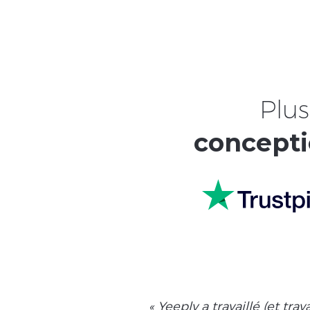
Plus
concepti
« Yeeply a travaillé (et tra