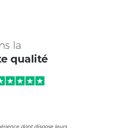
ns la
e qualité
expérience dont dispose leurs
« Nous avons pu trava