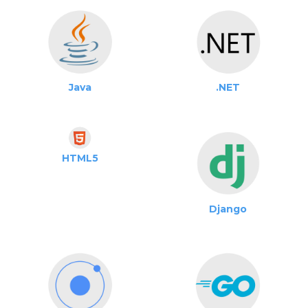
Java
.NET
HTML5
Django