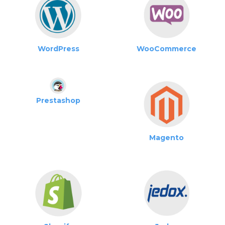
WordPress
WooCommerce
Prestashop
Magento