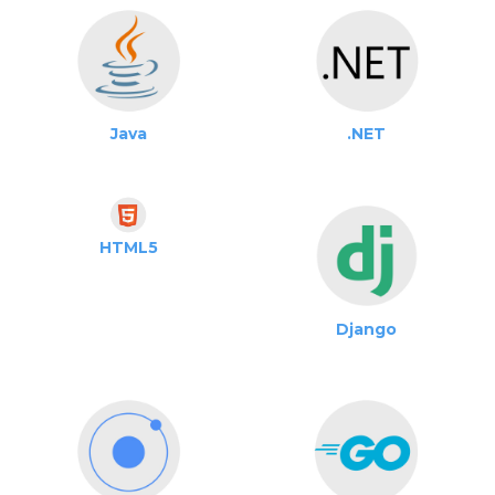
Java
.NET
HTML5
Django