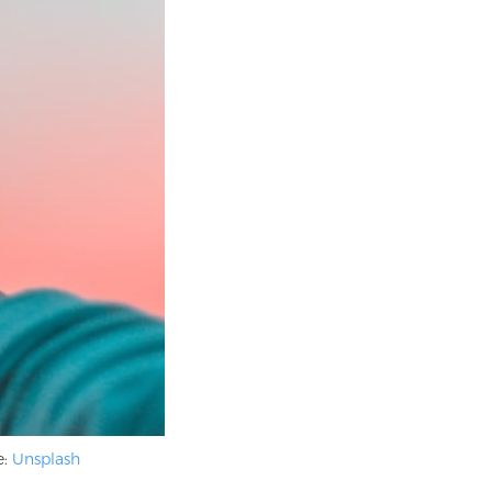
e:
Unsplash