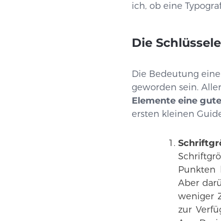
ich, ob eine Typograf
Die Schlüssel
Die Bedeutung einer
geworden sein. Alle
Elemente eine gut
ersten kleinen Guid
Schriftg
Schriftg
Punkten b
Aber darü
weniger Z
zur Verf