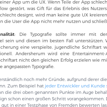
n einer App um die UX. Wenn Teile der App schlecht
ow gestört, was Gift für das Erlebnis des Nutzers is
chlecht designt, wird man keine gute UX kreiere
 die User die App nicht mehr nutzen und schließl
nalität
: Die Typografie sollte immer mit 
l sein und diesen im besten Fall unterstützen. 
icherung eine verspielte, jugendliche Schriftart w
sionell. Andersherum wird eine Entertainment-
Schriftart nicht den gleichen Erfolg erzielen wie mi
e angepassten Typografie.
tverständlich noch mehr Gründe, aufgrund derer die
nn. Zum Beispiel hat
jeder Entwickler und Kunde 
nn die drei oben genannten Punkte im Auge behal
ign schon einen großen Schritt vorangekommen. D
gut in einer Testphase von Fremden bewerten lasse