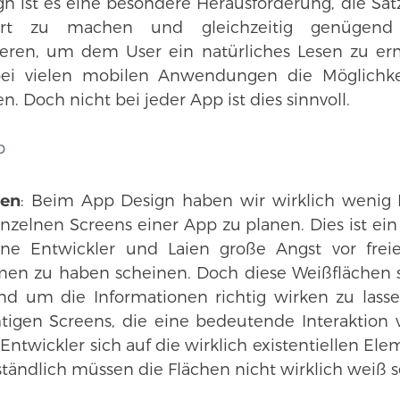
n ist es eine besondere Herausforderung, die Sät
iert zu machen und gleichzeitig genügend
ieren, um dem User ein natürliches Lesen zu erm
bei vielen mobilen Anwendungen die Möglichkei
n. Doch nicht bei jeder App ist dies sinnvoll.
p
len
: Beim App Design haben wir wirklich wenig P
nzelnen Screens einer App zu planen. Dies ist ei
ene Entwickler und Laien große Angst vor frei
men zu haben scheinen. Doch diese Weißflächen s
nd um die Informationen richtig wirken zu lasse
tigen Screens, die eine bedeutende Interaktion 
r Entwickler sich auf die wirklich existentiellen El
ständlich müssen die Flächen nicht wirklich weiß s