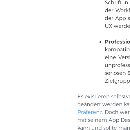
Schrift i
der Workfl
der App s
UX werden
Professio
kompatibe
eine Vers
unprofes
seriösen 
Zielgrupp
Es existieren selbs
geändert werden ka
Präferenz
. Doch we
mit seinem App Des
kann und sollte man 