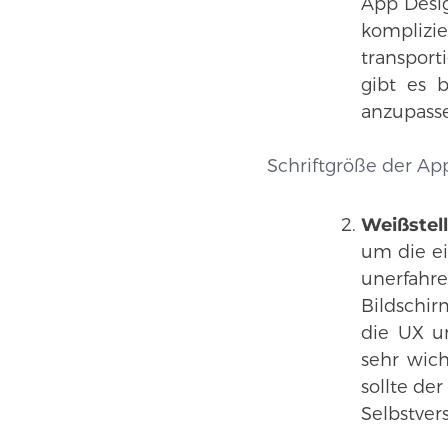
App Desig
kompliz
transport
gibt es 
anzupasse
Schriftgröße der Ap
Weißstel
um die ei
unerfahr
Bildschir
die UX u
sehr wich
sollte de
Selbstver