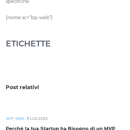
specifiche.
[nome sc=”bp-web”]
ETICHETTE
Post relativi
APP
,
WEB
·
11 LUG 2023
Perché la tua Startup ha Bisogno di un MVP