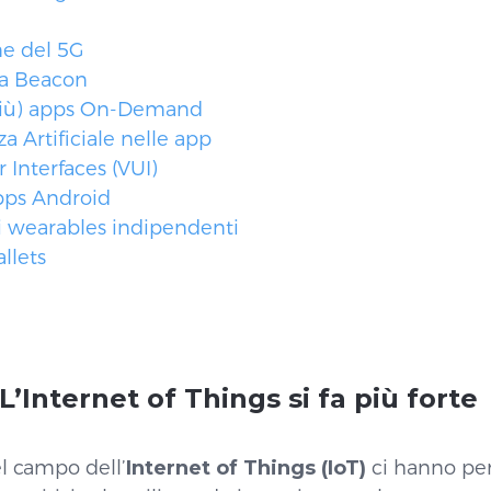
e del 5G
ia Beacon
più) apps On-Demand
za Artificiale nelle app
 Interfaces (VUI)
pps Android
vi wearables indipendenti
llets
L’Internet of Things si fa più forte
el campo dell’
Internet of Things (IoT)
ci hanno pe