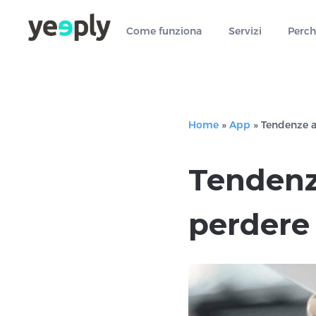
true, 'single' => true, 'type' => 'string', ]); } }, 5); ?>
Come funziona
Servizi
Perch
Home
»
App
»
Tendenze a
Tendenz
perdere