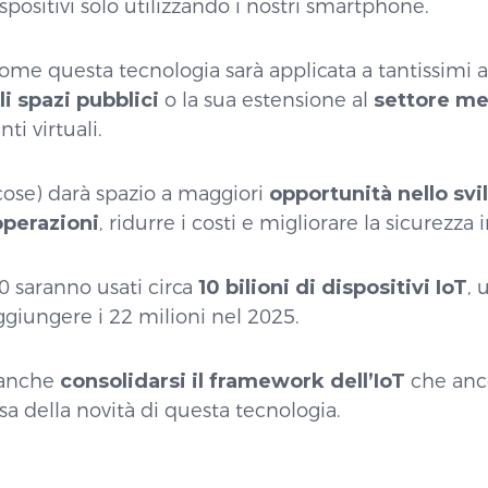
ispositivi solo utilizzando i nostri smartphone.
e questa tecnologia sarà applicata a tantissimi al
li spazi pubblici
o la sua estensione al
settore m
ti virtuali.
 cose) darà spazio a maggiori
opportunità nello sv
operazioni
, ridurre i costi e migliorare la sicurezza 
0 saranno usati circa
10 bilioni di dispositivi IoT
, 
giungere i 22 milioni nel 2025.
 anche
consolidarsi il framework dell’IoT
che anco
sa della novità di questa tecnologia.