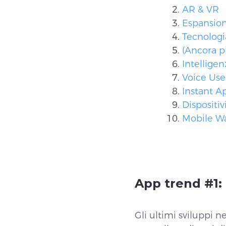
AR & VR
Espansion
Tecnolog
(Ancora 
Intelligen
Voice User
Instant A
Dispositi
Mobile Wa
App trend #1: 
Gli ultimi sviluppi n