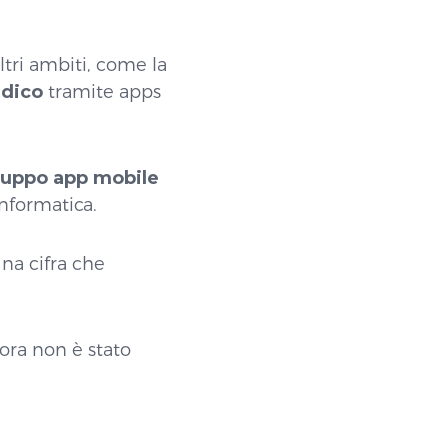
tri ambiti, come la
edico
tramite apps
iluppo app mobile
informatica.
una cifra che
ra non è stato