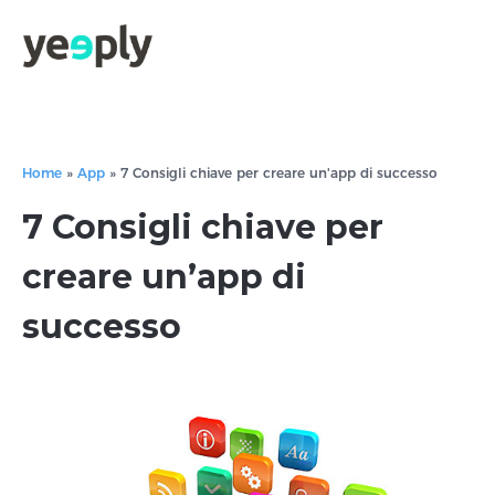
true, 'single' => true, 'type' => 'string', ]); } }, 5); ?>
Home
»
App
»
7 Consigli chiave per creare un'app di successo
7 Consigli chiave per
creare un’app di
successo