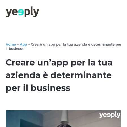
true, 'single' => true, 'type' => 'string', ]); } }, 5); ?>
Home
»
App
»
Creare un’app per la tua azienda è determinante per
il business
Creare un’app per la tua
azienda è determinante
per il business