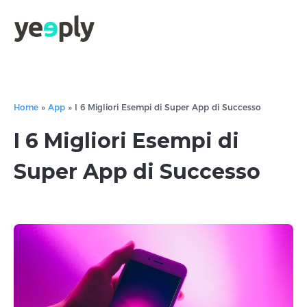
true, 'single' => true, 'type' => 'string', ]); } }, 5); ?>
Home
»
App
»
I 6 Migliori Esempi di Super App di Successo
I 6 Migliori Esempi di
Super App di Successo