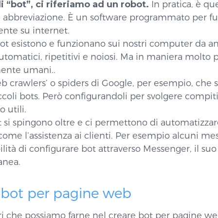
 “bot”, ci riferiamo ad un robot.
In pratica, è qu
abbreviazione. È un software programmato per fu
te su internet.
 bot esistono e funzionano sui nostri computer da 
utomatici, ripetitivi e noiosi. Ma in maniera molto 
 mente umani..
eb crawlers’ o spiders di Google, per esempio, che s
iccoli bots. Però configurandoli per svolgere compit
 utili.
ot si spingono oltre e ci permettono di automatizza
me l’assistenza ai clienti. Per esempio alcuni me
lità di configurare bot attraverso Messenger, il suo 
anea.
bot per pagine web
ri che possiamo farne nel creare bot per pagine we