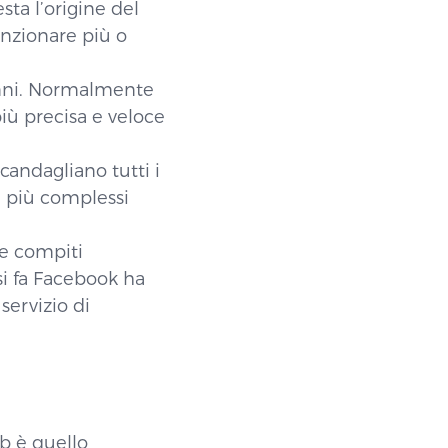
esta l’origine del
nzionare più o
anni. Normalmente
più precisa e veloce
candagliano tutti i
i più complessi
re compiti
si fa Facebook ha
servizio di
b è quello