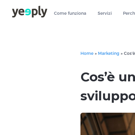
true, 'single' => true, 'type' => 'string', ]); } }, 5); ?>
Come funziona
Servizi
Perch
Home
»
Marketing
»
Cos'è
Cos’è un
sviluppo