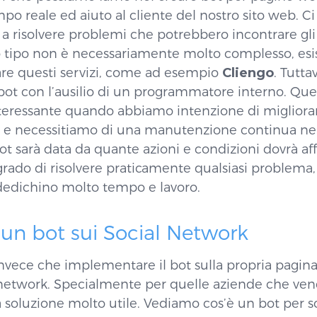
mpo reale ed aiuto al cliente del nostro sito web. C
o a risolvere problemi che potrebbero incontrare gli
o tipo non è necessariamente molto complesso, esi
zare questi servizi, come ad esempio
Cliengo
. Tutta
e bot con l’ausilio di un programmatore interno. Qu
teressante quando abbiamo intenzione di migliorar
 e necessitiamo di una manutenzione continua nel 
ot sarà data da quante azioni e condizioni dovrà aff
grado di risolvere praticamente qualsiasi problema,
i dedichino molto tempo e lavoro.
un bot sui Social Network
, invece che implementare il bot sulla propria pagin
al network. Specialmente per quelle aziende che ve
soluzione molto utile. Vediamo cos’è un bot per s