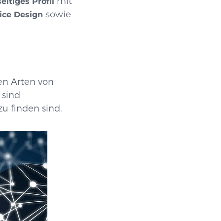
mit
seitiges Profil
sowie
ice Design
en Arten von
 sind
zu finden sind.