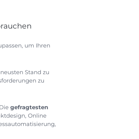
 brauchen
upassen, um Ihren
m neusten Stand zu
sforderungen zu
 Die
gefragtesten
uktdesign, Online
zessautomatisierung,