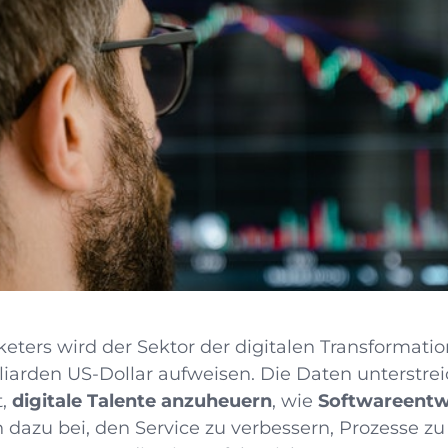
ters wird der Sektor der digitalen Transformatio
lliarden US-Dollar aufweisen.
Die Daten unterstrei
t,
digitale Talente anzuheuern
, wie
Softwareentw
en dazu bei, den Service zu verbessern, Prozesse z