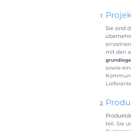
Proje
Sie sind 
übernehm
einzelnen
mit den 
grundlege
sowie ei
Kommunika
Lieferant
Produ
Produktd
teil. Sie