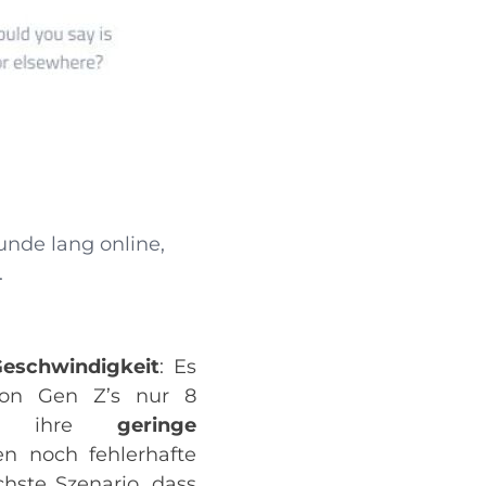
unde lang online,
.
eschwindigkeit
: Es
von Gen Z’s nur
8
en, ihre
geringe
n noch fehlerhafte
chste Szenario, dass